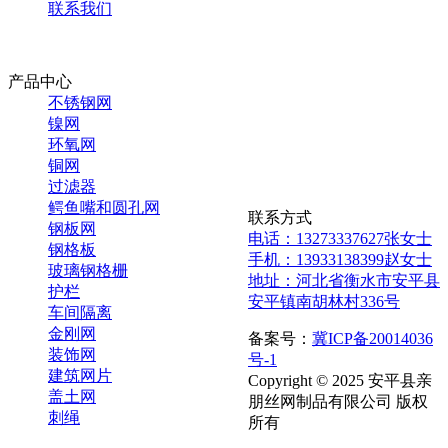
联系我们
产品中心
不锈钢网
镍网
环氧网
铜网
过滤器
鳄鱼嘴和圆孔网
联系方式
钢板网
电话：13273337627张女士
钢格板
手机：13933138399赵女士
玻璃钢格栅
地址：河北省衡水市安平县
护栏
安平镇南胡林村336号
车间隔离
金刚网
备案号：
冀ICP备20014036
装饰网
号-1
建筑网片
Copyright © 2025 安平县亲
盖土网
朋丝网制品有限公司 版权
刺绳
所有