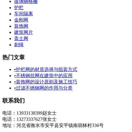
玻璃钢格栅
护栏
车间隔离
金刚网
装饰网
建筑网片
盖土网
刺绳
热门文章
•
护栏网的材质选择与组装方式
•
不锈钢丝网在建筑中的应用
•
装饰网的设计原则及施工技巧
•
过滤不锈钢网的作用与分类
联系我们
电话：13933138399赵女士
电话：13273337627张女士
地址：河北省衡水市安平县安平镇南胡林村336号