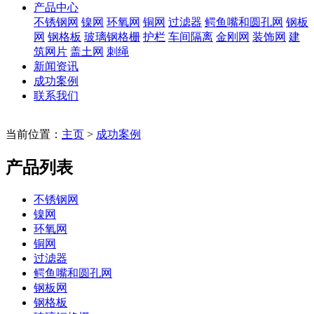
产品中心
不锈钢网
镍网
环氧网
铜网
过滤器
鳄鱼嘴和圆孔网
钢板
网
钢格板
玻璃钢格栅
护栏
车间隔离
金刚网
装饰网
建
筑网片
盖土网
刺绳
新闻资讯
成功案例
联系我们
当前位置：
主页
>
成功案例
产品列表
不锈钢网
镍网
环氧网
铜网
过滤器
鳄鱼嘴和圆孔网
钢板网
钢格板