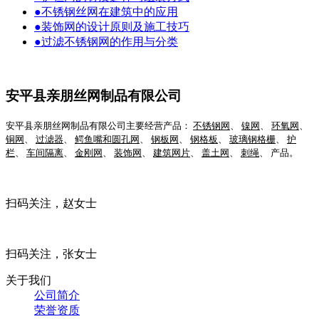
●
不锈钢丝网在建筑中的应用
●
装饰网的设计原则及施工技巧
●
过滤不锈钢网的作用与分类
安平县亲朋丝网制品有限公司
安平县亲朋丝网制品有限公司主要经营产品：
不锈钢网
、
镍网
、
环氧网
、
铜网
、
过滤器
、
鳄鱼嘴和圆孔网
、
钢板网
、
钢格板
、
玻璃钢格栅
、
护
栏
、
车间隔离
、
金刚网
、
装饰网
、
建筑网片
、
盖土网
、
刺绳
、 产品。
扫码关注，赵女士
扫码关注，张女士
关于我们
公司简介
荣誉资质