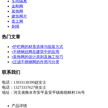
车间隔离
金刚网
装饰网
建筑网片
盖土网
刺绳
热门文章
•
护栏网的材质选择与组装方式
•
不锈钢丝网在建筑中的应用
•
装饰网的设计原则及施工技巧
•
过滤不锈钢网的作用与分类
联系我们
电话：13933138399赵女士
电话：13273337627张女士
地址：河北省衡水市安平县安平镇南胡林村336号
产品详情