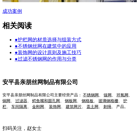
成功案例
相关阅读
●
护栏网的材质选择与组装方式
●
不锈钢丝网在建筑中的应用
●
装饰网的设计原则及施工技巧
●
过滤不锈钢网的作用与分类
安平县亲朋丝网制品有限公司
安平县亲朋丝网制品有限公司主要经营产品：
不锈钢网
、
镍网
、
环氧网
、
铜网
、
过滤器
、
鳄鱼嘴和圆孔网
、
钢板网
、
钢格板
、
玻璃钢格栅
、
护
栏
、
车间隔离
、
金刚网
、
装饰网
、
建筑网片
、
盖土网
、
刺绳
、 产品。
扫码关注，赵女士