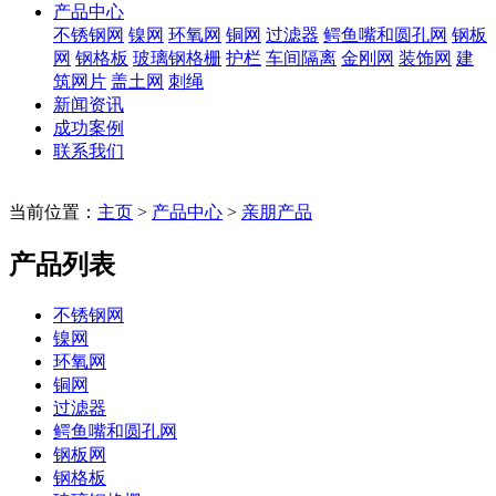
产品中心
不锈钢网
镍网
环氧网
铜网
过滤器
鳄鱼嘴和圆孔网
钢板
网
钢格板
玻璃钢格栅
护栏
车间隔离
金刚网
装饰网
建
筑网片
盖土网
刺绳
新闻资讯
成功案例
联系我们
当前位置：
主页
>
产品中心
>
亲朋产品
产品列表
不锈钢网
镍网
环氧网
铜网
过滤器
鳄鱼嘴和圆孔网
钢板网
钢格板