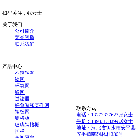
扫码关注，张女士
关于我们
公司简介
荣誉资质
联系我们
产品中心
不锈钢网
镍网
环氧网
铜网
过滤器
鳄鱼嘴和圆孔网
联系方式
钢板网
电话：13273337627张女士
钢格板
手机：13933138399赵女士
玻璃钢格栅
地址：河北省衡水市安平县
护栏
安平镇南胡林村336号
车间隔离