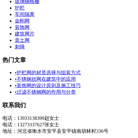
玻璃钢格栅
护栏
车间隔离
金刚网
装饰网
建筑网片
盖土网
刺绳
热门文章
•
护栏网的材质选择与组装方式
•
不锈钢丝网在建筑中的应用
•
装饰网的设计原则及施工技巧
•
过滤不锈钢网的作用与分类
联系我们
电话：13933138399赵女士
电话：13273337627张女士
地址：河北省衡水市安平县安平镇南胡林村336号